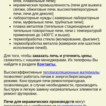
опок, плавильные печи);
керамическая промышленность (печи для выжига
связки, обжиговые печи, высокотемпературные
печи, печи для деколя);
лабораторные нужды ( камерные лабораторные
печи, муфельные печи, трубчатые печи);
плавка металлов (тигельные стационарные и
тигельные поворотные печи, печи с температурой
применения до 1400°С и выше);
термообработка стекла (молирование, фьюзинг);
термообработка металла (камерное или шахтное
исполнение печей).
Для того, чтобы
заказать печь и уточнить цены
,
свяжитесь с нашими менеджерами. Их телефоны Вы
найдете в разделе
Контакты.
Высокоэффективные
теплоизоляционные материалы
позволяют работать печам в энергосберегающем
режиме. Конструкция печи ремонтопригодная,
позволяющая, в случае необходимости, производить
быструю и легкую замену нагревательных элементов и
ремонт футеровки.
Печи для керамических производств
могут
поставляться с необходимым
огнеприпасом
(в